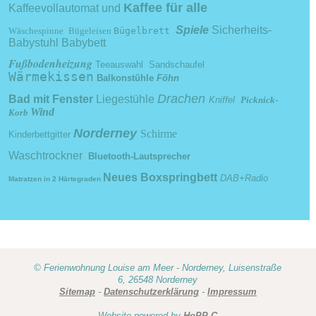
Kaffee für alle
Kaffeevollautomat und
Spiele
Sicherheits-
Wäschespinne
Bügeleisen
Bügelbrett
Babystuhl
Babybett
Fußbodenheizung
Teeauswahl
Sandschaufel
Wärmekissen
Balkonstühle
Föhn
Drachen
Bad mit Fenster
Liegestühle
Kniffel
Picknick-
Wind
Korb
Norderney
Schirme
Kinderb
ettgitter
Waschtrockner
Bluetooth-Lautsprecher
Neues Boxspringbett
DAB+Radio
Matratzen in 2 Härtegraden
© Ferienwohnung Louise am Meer - Norderney, Luisenstraße
6, 26548 Norderney
Sitemap
-
Datenschutzerklärung
-
Impressum
Website powered by
HoPP C