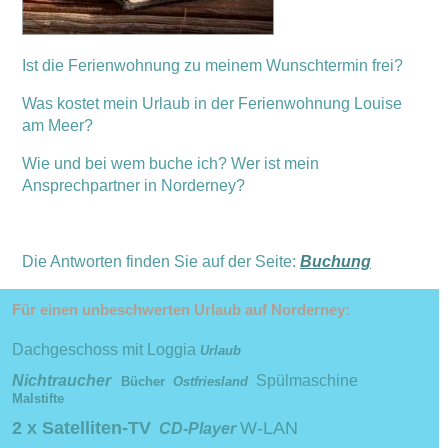
Ist die Ferienwohnung zu meinem Wunschtermin frei?
Was kostet mein Urlaub in der Ferienwohnung Louise
am Meer?
Wie und bei wem buche ich? Wer ist mein
Ansprechpartner in Norderney?
Die Antworten finden Sie auf der Seite:
Buchung
Für einen unbeschwerten Urlaub auf Norderney:
Dachgeschoss mit Loggia
Urlaub
Nichtraucher
Spülmaschine
Bücher
Ostfriesland
Malstifte
2 x Satelliten-TV
W-LAN
CD-Player